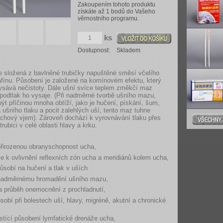
Zakoupením tohoto produktu
získáte až 1 bodů do Vašeho
věrnostního programu.
ks
Dostupnost:
Skladem
e složená z bavlněné trubičky napuštěné směsí včelího
afínu. Působení je založené na komínovém efektu, který
vysává nečistoty. Dále ušní svíce teplem změkčí maz
podtlak ho vysaje. (Při nadměrné tvorbě ušního mazu,
ýt příčinou mnoha obtíží, jako je hučení, pískání, šum,
ušního tlaku a pocit zalehlých uší, tento maz tuhne
uchový vjem). Zároveň dochází k vyrovnávání tlaku přes
rubici v celé oblasti hlavy a krku.
 přirozenou obranyschopnost ucha,
se k ovlivnění reflexních zón ucha a meridiánů kolem ucha,
působí na hučení a tlak v uších
 nadměrnému hromadění ušního mazu,
na průběh onemocnění z prochladnutí,
ůsobí při bolestech uší, hlavy, migréně, akutní a chronické
čistící působení lymfatické drenáže ucha,