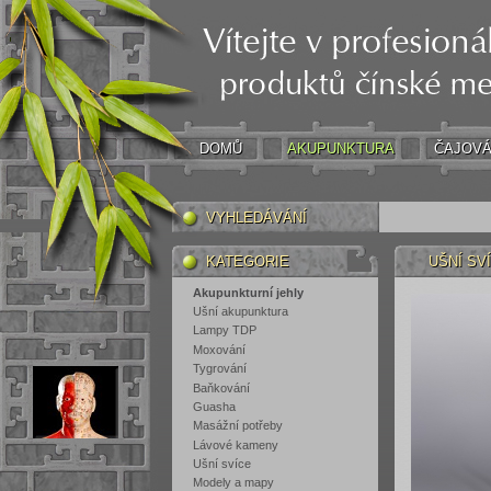
DOMŮ
AKUPUNKTURA
ČAJOVÁ
VYHLEDÁVÁNÍ
KATEGORIE
UŠNÍ SVÍ
Akupunkturní jehly
Ušní akupunktura
Lampy TDP
Moxování
Tygrování
Baňkování
Guasha
Masážní potřeby
Lávové kameny
Ušní svíce
Modely a mapy