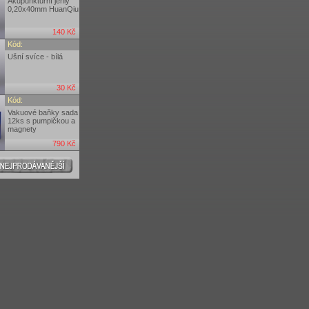
Akupunkturní jehly
0,20x40mm HuanQiu
140 Kč
Kód:
Ušní svíce - bílá
30 Kč
Kód:
Vakuové baňky sada
12ks s pumpičkou a
magnety
790 Kč