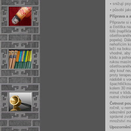
• snižují ps
• působí jak
Příprava a 
Připravte si
a čistítka n
fólii (napřík
ošetřovanéh
popela). Dá
nehořícím k
leží na boku
vhodné, aby 
klidu a poh
rukou masíro
ošetřovaného
aby kouř neu
prsty terape
nádobě s vo
špachtličkou
kolem 30 mi
minut v klid
nutné chráni
Četnost pou
ročně, u nem
odeznění po
správné zvol
množství ma
Upozornění