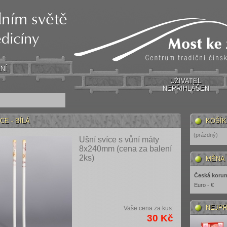
NÍ
UŽIVATEL
NEPŘIHLÁŠEN
CE - BÍLÁ
KOŠÍK
(prázdný)
Ušní svíce s vůní máty
8x240mm (cena za balení
2ks)
MĚNA
Česká korun
Euro - €
NEJPR
Vaše cena za kus:
30 Kč