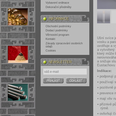
Vybavení ordinace
Dekorační předměty
INFORMACE
Obchodní podmínky
Dodací podmínky
Věrnostní program
Ušní svíce j
Kontakt
vosku a par
Zásady zpracování osobních
uvolňuje a 
údajů
a vytvořený 
Cookies
který může b
nerovnováha 
a snižuje sl
NEWSLETTER
Eustachovu t
Indikace:
• podporují
• používají 
• pozitivně 
• prevence
• mají vliv 
• příznivě p
rýmě.
• ovlivňují 