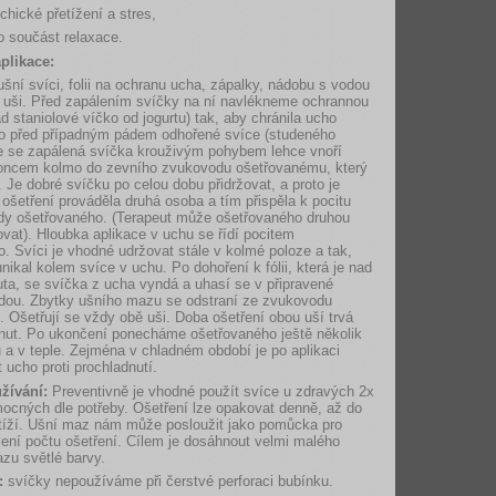
ychické přetížení a stres,
o součást relaxace.
aplikace:
 ušní svíci, folii na ochranu ucha, zápalky, nádobu s vodou
a uši. Před zapálením svíčky na ní navlékneme ochrannou
lad staniolové víčko od jogurtu) tak, aby chránila ucho
o před případným pádem odhořené svíce (studeného
le se zapálená svíčka krouživým pohybem lehce vnoří
oncem kolmo do zevního zvukovodu ošetřovanému, který
. Je dobré svíčku po celou dobu přidržovat, a proto je
ošetření prováděla druhá osoba a tím přispěla k pocitu
ody ošetřovaného. (Terapeut může ošetřovaného druhou
vat). Hloubka aplikace v uchu se řídí pocitem
. Svíci je vhodné udržovat stále v kolmé poloze a tak,
nikal kolem svíce v uchu. Po dohoření k fólii, která je nad
uta, se svíčka z ucha vyndá a uhasí se v připravené
dou. Zbytky ušního mazu se odstraní ze zvukovodu
. Ošetřují se vždy obě uši. Doba ošetření obou uší trvá
nut. Po ukončení ponecháme ošetřovaného ještě několik
u a v teple. Zejména v chladném období je po aplikaci
t ucho proti prochladnutí.
žívání:
Preventivně je vhodné použít svíce u zdravých 2x
ocných dle potřeby. Ošetření lze opakovat denně, až do
tíží. Ušní maz nám může posloužit jako pomůcka pro
ení počtu ošetření. Cílem je dosáhnout velmi malého
zu světlé barvy.
:
svíčky nepoužíváme při čerstvé perforaci bubínku.