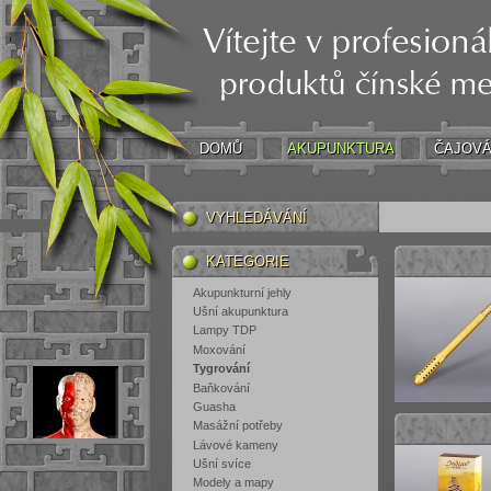
DOMŮ
AKUPUNKTURA
ČAJOVÁ
VYHLEDÁVÁNÍ
KATEGORIE
Akupunkturní jehly
Ušní akupunktura
Lampy TDP
Moxování
Tygrování
Baňkování
Guasha
Masážní potřeby
Lávové kameny
Ušní svíce
Modely a mapy