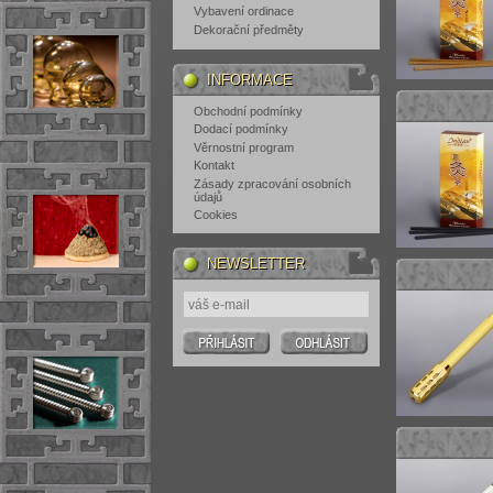
Vybavení ordinace
Dekorační předměty
INFORMACE
Obchodní podmínky
Dodací podmínky
Věrnostní program
Kontakt
Zásady zpracování osobních
údajů
Cookies
NEWSLETTER