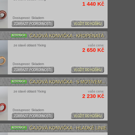
1 440 Kč
Dostupnost: Skladem
ČAJOVÁ KONVIČKA - KROPENATÁ
NOVINKA
ze slavé oblasti Yixing
vaše cena:
2 650 Kč
Dostupnost: Skladem
ČAJOVÁ KONVIČKA - S MOTIVEM...
NOVINKA
ze slavé oblasti Yixing
vaše cena:
2 230 Kč
Dostupnost: Skladem
ČAJOVÁ KONVIČKA - HLADKÉ LINIE
NOVINKA