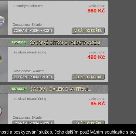
s modrým dekorem
vaše cena:
860 Kč
Dostupnost: Skladem
ČAJOVÉ SÍTKO S PODSTAVCEM
NOVINKA
ze slavé oblasti Yixing
vaše cena:
490 Kč
Dostupnost: Skladem
ČAJOVÝ ŠÁLEK S VNITŘNÍ...
NOVINKA
ze slavé oblasti Yixing
vaše cena:
95 Kč
Dostupnost: Skladem
osti a poskytování služeb. Jeho dalším používáním souhlasíte s po