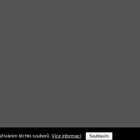
užíváním těchto souborů.
Více informací
Souhlasím