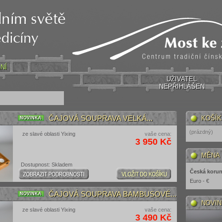
NÍ
UŽIVATEL
NEPŘIHLÁŠEN
ČAJOVÁ SOUPRAVA VELKÁ...
KOŠÍK
NOVINKA
(prázdný)
ze slavé oblasti Yixing
vaše cena:
3 950 Kč
MĚNA
Dostupnost: Skladem
Česká korun
Euro - €
ČAJOVÁ SOUPRAVA BAMBUSOVÉ...
NOVINKA
NOVI
ze slavé oblasti Yixing
vaše cena:
3 490 Kč