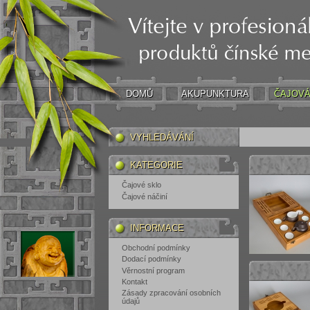
DOMŮ
AKUPUNKTURA
ČAJOVÁ
VYHLEDÁVÁNÍ
KATEGORIE
Čajové sklo
Čajové náčiní
INFORMACE
Obchodní podmínky
Dodací podmínky
Věrnostní program
Kontakt
Zásady zpracování osobních
údajů