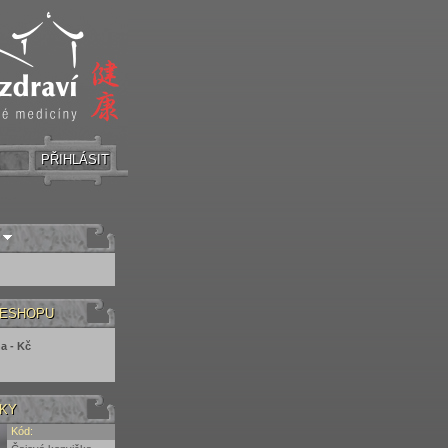
PŘIHLÁSIT
 ESHOPU
a - Kč
NKY
Kód: