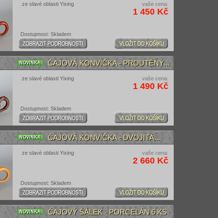
ze slavé oblasti Yixing
vaše cena:
1 450 Kč
Dostupnost: Skladem
ČAJOVÁ KONVIČKA - PROUTĚNÝ...
NOVINKA
ze slavé oblasti Yixing
vaše cena:
1 490 Kč
Dostupnost: Skladem
ČAJOVÁ KONVIČKA - DVOJITÁ...
NOVINKA
ze slavé oblasti Yixing
vaše cena:
2 660 Kč
Dostupnost: Skladem
ČAJOVÝ ŠÁLEK - PORCELÁN 6 KS
NOVINKA