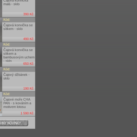
Čajová konvička
malá - sklo
390 Kč
Kód:
Čajová konvička se
sítkem - sklo
490 Kč
Kód:
Čajová konvička se
sítkem a
bambusovým uchem
- sklo
650 Kč
Kód:
Čajový džbánek -
sklo
190 Kč
Kód:
Čajové moře CHA
PAN - s kováním a
motivem lotosu
1 590 Kč