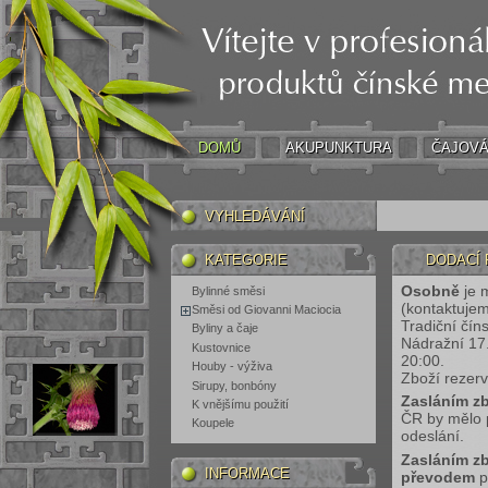
DOMŮ
AKUPUNKTURA
ČAJOVÁ
VYHLEDÁVÁNÍ
KATEGORIE
DODACÍ
Osobně
je 
Bylinné směsi
(kontaktujem
Směsi od Giovanni Maciocia
Tradiční čín
Byliny a čaje
Nádražní 17.
Kustovnice
20:00.
Houby - výživa
Zboží rezer
Sirupy, bonbóny
Zasláním zb
K vnějšímu použití
ČR by mělo 
Koupele
odeslání.
Zasláním zb
INFORMACE
převodem
p