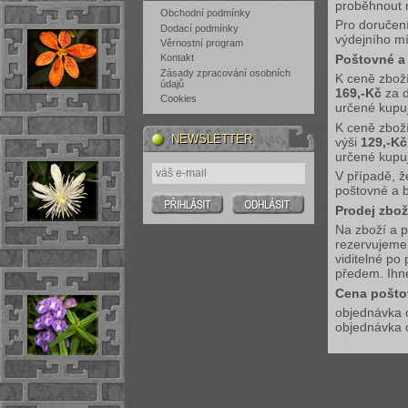
proběhnout 
Obchodní podmínky
Pro doručen
Dodací podmínky
výdejního m
Věrnostní program
Poštovné a 
Kontakt
Zásady zpracování osobních
K ceně zboží
údajů
169,-Kč
za 
Cookies
určené kupuj
K ceně zboží
NEWSLETTER
výši
129,-Kč
určené kupuj
V případě, 
poštovné a b
Prodej zbož
Na zboží a p
rezervujeme 
viditelné po
předem. Ihne
Cena pošto
objednávka 
objednávka 