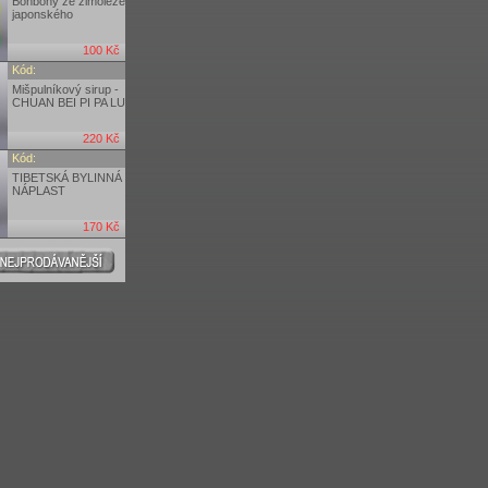
Bonbóny ze zimoleze
japonského
100 Kč
Kód:
Mišpulníkový sirup -
CHUAN BEI PI PA LU
220 Kč
Kód:
TIBETSKÁ BYLINNÁ
NÁPLAST
170 Kč