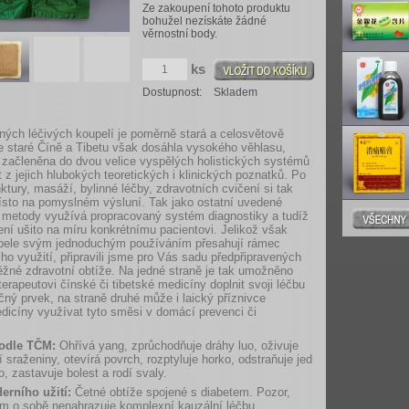
Ze zakoupení tohoto produktu
bohužel nezískáte žádné
věrnostní body.
ks
Dostupnost:
Skladem
nných léčivých koupelí je poměrně stará a celosvětově
e staré Číně a Tibetu však dosáhla vysokého věhlasu,
 začleněna do dvou velice vyspělých holistických systémů
t z jejich hlubokých teoretických i klinických poznatků. Po
tury, masáží, bylinné léčby, zdravotních cvičení si tak
ísto na pomyslném výsluní. Tak jako ostatní uvedené
é metody využívá propracovaný systém diagnostiky a tudíž
bení ušito na míru konkrétnímu pacientovi. Jelikož však
pele svým jednoduchým používáním přesahují rámec
ího využití, připravili jsme pro Vás sadu předpřipravených
žné zdravotní obtíže. Na jedné straně je tak umožněno
rapeutovi čínské či tibetské medicíny doplnit svoji léčbu
ečný prvek, na straně druhé může i laický příznivce
edicíny využívat tyto směsi v domácí prevenci či
odle TČM:
Ohřívá yang, zprůchodňuje dráhy luo, oživuje
í sraženiny, otevírá povrch, rozptyluje horko, odstraňuje jed
o, zastavuje bolest a rodí svaly.
erního užití:
Četné obtíže spojené s diabetem. Pozor,
ám o sobě nenahrazuje komplexní kauzální léčbu.