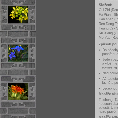
Složení:
Gui Zhi (Ra
Fu Pian - Sh
Dan shen (Ra
Ren Dong Te
Huang Qi - 
Ru Xiang (
Mo Yao (Res
Způsob použ
• Do nádoby
ponoření c
• Jeden pap
a vložíme 
rovněž je
• Nad horko
• Až teplot
lázně a p
• Léčebnou 
Masáže aku
Taichong, Ta
kouquan dian
bolesti. U 
noze pravé, 
Masáže refl