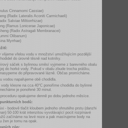
mulus Cinnamomi Cassiae)
eng (Radix Lateralis Aconiti Carmichaeli)
dix Salviae Miltiorrhizae)
ng (Ramus Lonicerae Japonicae)
Sheng (Radix Astragali Membranacei)
Gummi Olibanum)
ina Myrrhae)
ití:
 vlijeme vřelou vodu v množství umožňujícím pozdější
hodidel do úrovně těsně nad kotníky.
írový sáček s bylinnou směsí vyjmeme z barevného obalu
jej do horké vody. Pokud v obalu zbude trocha prášku,
j nasypeme do připravované lázně. Občas promícháme.
u vodou napařujeme obě chodidla.
a vody klesne na cca 40°C ponoříme chodidla do bylinné
onecháme je ponořené 30 minut.
proceduru opakujeme denně po dobu jednoho měsíce.
punkturních bodů:
ixi - bodově tlačit kloubem jednoho ohnutého prstu (danzhi
an) 50-100 krát intenzitou vyvolávající pocit rozpínavé
mužů začínáme na levé noze a pak masírujeme body na
u žen je tomu na opak.
exních zón: