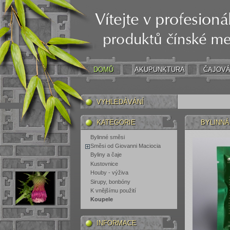
DOMŮ
AKUPUNKTURA
ČAJOVÁ
VYHLEDÁVÁNÍ
KATEGORIE
BYLINNÁ
Bylinné směsi
Směsi od Giovanni Maciocia
Byliny a čaje
Kustovnice
Houby - výživa
Sirupy, bonbóny
K vnějšímu použití
Koupele
INFORMACE