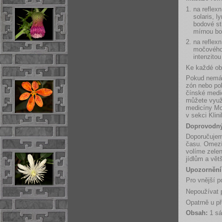
1. na reflexn
solaris, l
bodové stl
mírnou bo
2. na reflex
močového 
intenzitou
Ke každé ob
Pokud nemáte
zón nebo pok
čínské medic
můžete využí
medicíny Mos
v sekci Klini
Doprovodný
Doporučujeme
času. Omezí
volíme zelen
jídlům a vět
Upozornění
Pro vnější po
Nepoužívat p
Opatrně u př
Obsah:
1 sá