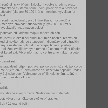
í zóně slinivky břišní, žaludku, hypofýzy, ledvin, plexu
ymfatického systému horní i dolní poloviny těla provádět
ačování (dianan) 50-100 krát s intenzitou vyvolávající
lest.
ní zóně nadledvinek, plic, štítné žlázy, močovodů a
měchýře provádět stlačování (tuiya) 50-100 krát s
 vyvolávající rozpínavou bolest
jednávce přikládáme mapku reflexních zón.
 jistotu v lokalizaci akupunkturních bodů či reflexních
ud si nevíte rady se stanovením diagnózy podle tradiční
íny a následně optimálního terapeutického postupu,
t služeb kvalifikovaných terapeutů centra tradiční čínské
t ke zdraví. Více informací o centru a kontakty najdete
ka.
 denní režim:
 pravidelný příjem potravy, jak co do množství, tak co do
me příjem cukrů. Vyhýbáme se slazeným nápojům, raději
ý čaj nebo puer. Vyhneme se příliš kalorickým, tučným
šímu množství alkoholu.
:
užití.
ro těhotné a kojící ženy. Nevhodné pro malé děti.
ecitlivělosti na některou složku přípravku.
ček / 15 gramů bylin