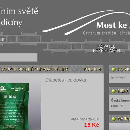
NÍ
UŽIVATEL
NEPŘIHLÁŠEN
 KOUPEL SKLIZEŇ CUKROVÉ TŘTINY
KÓD: K14
KOŠÍK
(prázdný)
Diabetes - cukrovka
MĚNA
Česká korun
Euro - €
NEJPR
Vaše cena za kus:
15 Kč