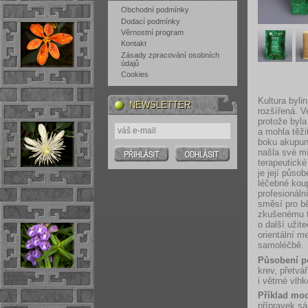
Obchodní podmínky
Dodací podmínky
Věrnostní program
Kontakt
Zásady zpracování osobních
údajů
Cookies
Kultura byli
NEWSLETTER
rozšířená. V
protože byla
a mohla těži
boku akupunk
našla své m
terapeutick
je její půso
léčebné kou
profesionáln
směsí pro bě
zkušenému te
o další užit
orientální m
samoléčbě.
Působení p
krev, přetvář
i větrné vlhk
Příklad mod
přípravek s